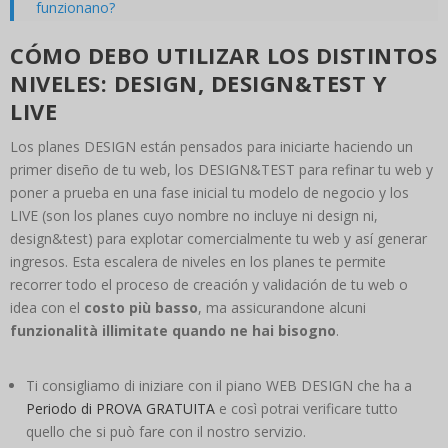
funzionano?
Hai altre domande? - Chiedici
CÓMO DEBO UTILIZAR LOS DISTINTOS
NIVELES: DESIGN, DESIGN&TEST Y
LIVE
Los planes DESIGN están pensados para iniciarte haciendo un
primer diseño de tu web, los DESIGN&TEST para refinar tu web y
poner a prueba en una fase inicial tu modelo de negocio y los
LIVE (son los planes cuyo nombre no incluye ni design ni,
design&test) para explotar comercialmente tu web y así generar
ingresos. Esta escalera de niveles en los planes te permite
recorrer todo el proceso de creación y validación de tu web o
idea con el
costo più basso
, ma assicurandone alcuni
funzionalità illimitate quando ne hai bisogno
.
Ti consigliamo di iniziare con il piano WEB DESIGN che ha a
Periodo di PROVA GRATUITA
e così potrai verificare tutto
quello che si può fare con il nostro servizio.