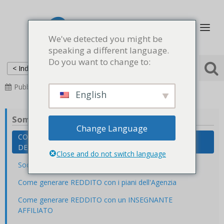
We've detected you might be
speaking a different language.
Do you want to change to:
< Indietro
Principale
Domande frequenti
Piani
Pubblicato
2023-01-19
Aggiornato
2024-06-08
English
Sommario
Change Language
COME DEVO UTILIZZARE i diversi livelli: DESIGN,
DESIGN&TEST e LIVE
Close and do not switch language
Soddisfazione garantita: cosa significa?
Come generare REDDITO con i piani dell'Agenzia
Come generare REDDITO con un INSEGNANTE
AFFILIATO