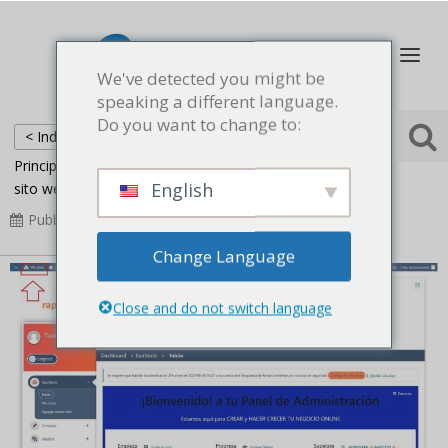
We've detected you might be
speaking a different language.
Do you want to change to:
< Indietro
Principale
Domande frequenti
Differenza tra il tuo
English
sito web e rapi.Website
Pubblicato
2023-08-26
Aggiornato
2023-08-26
Change Language
Close and do not switch language