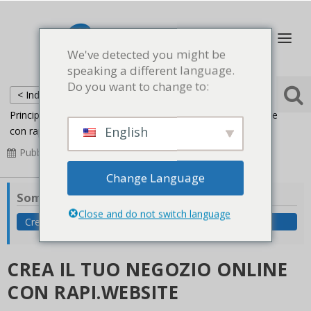
We've detected you might be
speaking a different language.
Do you want to change to:
< Indietro
Principale
Negozio online
Crea il tuo Negozio Online
English
con rapi.Website
Pubblicato
2022-06-26
Aggiornato
2023-04-14
Change Language
Sommario
Close and do not switch language
Crea il tuo Negozio Online con rapi.Website
CREA IL TUO NEGOZIO ONLINE
CON RAPI.WEBSITE