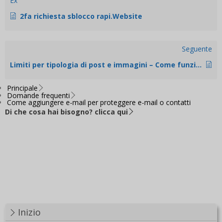
Ex
2fa richiesta sblocco rapi.Website
Seguente
Limiti per tipologia di post e immagini – Come funzionano? – Non riesco a caricare un'immagine, creare una pagina o pubblicare
Principale
Domande frequenti
Come aggiungere e-mail per proteggere e-mail o contatti
Di che cosa hai bisogno? clicca qui
Inizio