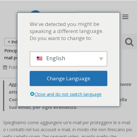
We've detected you might be
speaking a different language.
Do you want to change to:
< Indietro
Principale
Domande frequenti
Come aggiungere e-
English
mail per proteggere e-mail o contatti
Pubblicato
2023-04-22
Aggiornato
2023-08-05
Change Language
Aggiungi il nostro dominio “
rapi.Sito web
" come mittente
attendibile seguendo le istruzioni fornite
Prossimo.
Close and do not switch language
Controlla anche la cartella spam o promozioni nella
tua email, per ogni evenienza.
Spieghiamo come aggiungere un'e-mail per proteggere le e-mail
o i contatti nel tuo account e-mail, in modo che non finiscano più
nella cartella spam. Dei seguenti video, guarda quello che