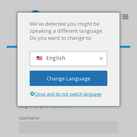
We've detected you might be
speaking a different language.
Do you want to change to:
English
ÁREA DE PROS
AFILIADOS
Change Language
L’area di affiliazione è disponibile solo per gli
Close and do not switch language
insegnanti registrati.
Log into your account
Username