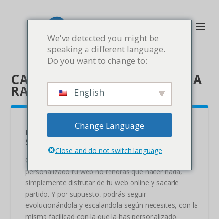
We've detected you might be
speaking a different language.
Do you want to change to:
CATEGORY:
CÓMO FUNCIONA
RAPI.WEBSITE
English
Change Language
EVOLUCIONA Y ESCALA CON NUESTRO
SOPORTE
Close and do not switch language
Clic aquí para saber más Una vez que hayas
personalizado tu web no tendrás que hacer nada,
simplemente disfrutar de tu web online y sacarle
partido. Y por supuesto, podrás seguir
evolucionándola y escalandola según necesites, con la
misma facilidad con la que la has personalizado.