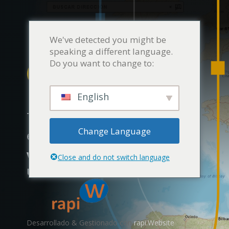
We've detected you might be
speaking a different language.
Do you want to change to:
English
Tu mapa de experiencias
Change Language
en viajes
Visualmente útil y fácil de
Close and do not switch language
usar
Desarrollado & Gestionado con
rapi.Website