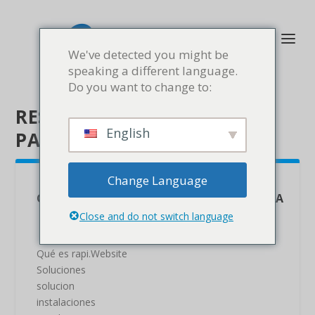
We've detected you might be
speaking a different language.
Do you want to change to:
RESULTADOS DE BÚSQUEDA
English
PARA: “AGENCY”
Change Language
QUÉ ES RAPI.WEBSITE DE FORMA RESUMIDA
Close and do not switch language
Qué es rapi.Website
Soluciones
solucion
instalaciones