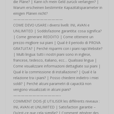
die Pläne? | Kann ich mein Geld zurück verlangen? |
Warum erscheinen bestimmte Kapazitätsparameter in
einigen Plänen nicht?
—————————————
COME DEVO USARE i diversi livelli: INI, AVAN e
UNLIMITED | Soddisfazione garantita: cosa significa?
| Come generare REDDITO | Come ottenere un
prezzo migliore sui piani | Qual è il periodo di PROVA
GRATUITA? | Perché risparmi con i piani rapi.Website?
| Multi lingua: tutti i nostri piani sono in inglese,
francese, tedesco, italiano, ecc… Qualsiasi lingua |
Come visualizzare informazioni dettagliate sui piani |
Qual è la commissione di installazione? | Qual è la
relazione tra i piani? | Posso chiedere indietro i miei
soldi? | Perché alcuni parametri di capacità non
vengono visualizzati in alcuni piani?
————————————–
COMMENT DOIS-JE UTILISER les différents niveaux :
INI, AVAN et UNLIMITED | Satisfaction garantie –
Qu’est-ce que cela signifie? | Comment générer des