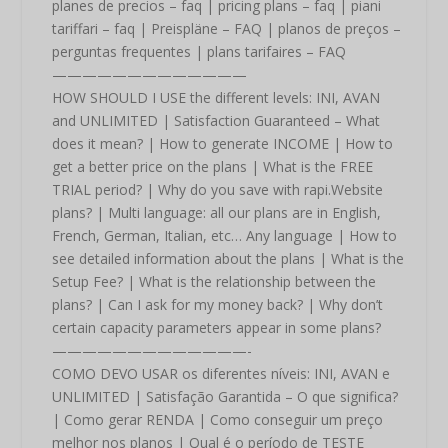
planes de precios – faq | pricing plans – faq | piani
tariffari – faq | Preispläne – FAQ | planos de preços –
perguntas frequentes | plans tarifaires – FAQ
—————————————
HOW SHOULD I USE the different levels: INI, AVAN
and UNLIMITED | Satisfaction Guaranteed – What
does it mean? | How to generate INCOME | How to
get a better price on the plans | What is the FREE
TRIAL period? | Why do you save with rapi.Website
plans? | Multi language: all our plans are in English,
French, German, Italian, etc… Any language | How to
see detailed information about the plans | What is the
Setup Fee? | What is the relationship between the
plans? | Can I ask for my money back? | Why don’t
certain capacity parameters appear in some plans?
—————————————-
COMO DEVO USAR os diferentes níveis: INI, AVAN e
UNLIMITED | Satisfação Garantida – O que significa?
| Como gerar RENDA | Como conseguir um preço
melhor nos planos | Qual é o período de TESTE