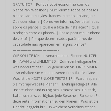
GRATUITO? | Por que você economiza com os
planos rapi.Website? | Multi idioma: todos os nossos
planos são em inglês, francês, alemão, italiano, etc…
Qualquer idioma | Como ver informações detalhadas
sobre os planos | Qual é a taxa de instalação? | Qual
a relação entre os planos? | Posso pedir meu dinheiro
de volta? | Por que determinados parâmetros de
capacidade não aparecem em alguns planos?
————————————–
WIE SOLLTE ICH die verschiedenen Ebenen NUTZEN:
INI, AVAN und UNLIMITED | Zufriedenheitsgarantie –
was bedeutet das? | So generieren Sie EINKOMMEN
| So erhalten Sie einen besseren Preis für die Pläne |
Was ist die KOSTENLOSE TESTZEIT? | Warum sparen
Sie mit rapi.Website-Plänen? | Mehrsprachigkeit: Alle
unsere Pläne sind in Englisch, Französisch, Deutsch,
Italienisch usw. verfügbar. Jede Sprache | So sehen Sie
detaillierte Informationen zu den Plänen | Was ist die
Einrichtungsgebühr? | In welchem ​​Verhältnis stehen