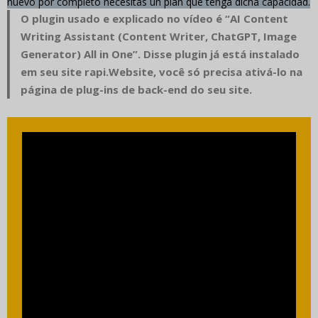
nuevo por completo necesitas un plan que tenga dicha capacidad.
O plugin usado e explicado no vídeo é “AI Content
Writing Assistant (Content Writer, ChatGPT, Image
Generator) All in One”. Disse plugin
já está instalado
em seu site rapi.Website,
você só precisa ativá-lo
na
página de plug-ins de back-end do seu site.