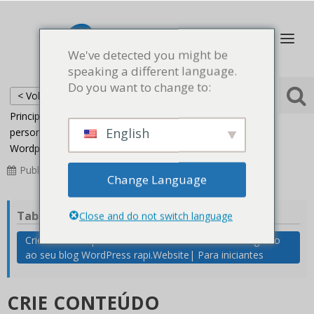
We've detected you might be
speaking a different language.
Do you want to change to:
< Voltar
Principal
Blog Profissional
Crie conteúdo
English
personalizado com AI ChatGPT integrado ao seu blog
Wordpress rapi.Website| Para iniciantes
Publicados
2023-08-15
Atualizada
2024-06-16
Change Language
Tabela de conteúdos
Close and do not switch language
Crie conteúdo personalizado com AI ChatGPT integrado
ao seu blog WordPress rapi.Website| Para iniciantes
CRIE CONTEÚDO