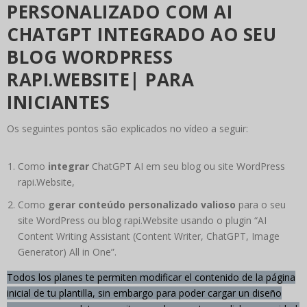
PERSONALIZADO COM AI
CHATGPT INTEGRADO AO SEU
BLOG WORDPRESS
RAPI.WEBSITE| PARA
INICIANTES
Os seguintes pontos são explicados no vídeo a seguir:
Como
integrar
ChatGPT AI em seu blog ou site WordPress
rapi.Website,
Como
gerar conteúdo personalizado valioso
para o seu
site WordPress ou blog rapi.Website usando o plugin “AI
Content Writing Assistant (Content Writer, ChatGPT, Image
Generator) All in One”.
Todos los planes te permiten modificar el contenido de la página
inicial de tu plantilla, sin embargo para poder cargar un diseño