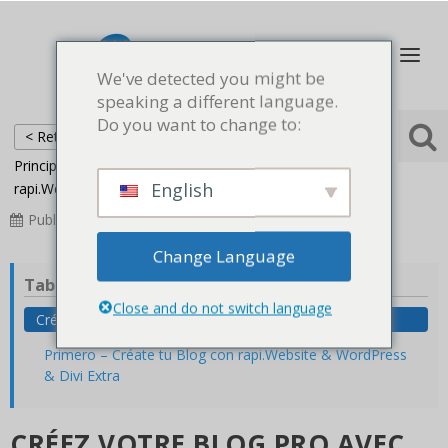
We've detected you might be
speaking a different language.
Do you want to change to:
< Retour
Principal
Blogue Pro
Créez votre blog pro avec
English
rapi.Website et Divi Extra
Publié
2022-06-26
Mis à jour
2023-08-15
Change Language
Table des matières
Close and do not switch language
Créez votre blog pro avec rapi.Website et Divi Extra
Primero – Créate tu Blog con rapi.Website & WordPress
& Divi Extra
CRÉEZ VOTRE BLOG PRO AVEC