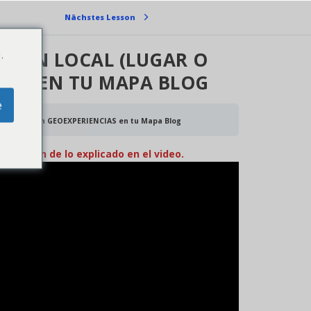
Nächstes Lesson
.
E UN LOCAL (LUGAR O
IAS EN TU MAPA BLOG
e
alización) con GEOEXPERIENCIAS en tu Mapa Blog
lización de lo explicado en el video.