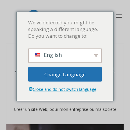
We've detected you might be
speaking a different language.
Do you want to change to:
English
SITE WEB, BOUTIQUE OU
ACADÉMIE EN LIGNE POUR
Change Language
MON ENTREPRISE OU
SOCIÉTÉ UTILISANT
Close and do not switch language
WORDPRESS RAP.WEBSITE
Créer un site Web
,
pour mon entreprise ou ma société